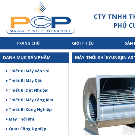
CTY TNHH T
PHÚ C
TRANG CHỦ
GIỚI THIỆU
SẢN
DANH MỤC SẢN PHẨM
MÁY THỔI KHÍ KYUNGJIN AS
+ Thiết Bị Máy Kéo Sợi
+ Thiết Bị Máy Dệt
+ Thiết Bị Dệt Nhuộm
+ Thiết Bị Máy Căng Kim
+ Thiết Bị Công Nghiệp
+ Máy Thổi Khí
+ Quạt Công Nghiệp