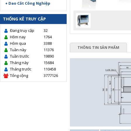
+ Dao Cắt Công Nghiệp
THỐNG KÊ TRUY CẬP
Đang truy cập
32
Hôm nay
1764
Hôm qua
3388
THÔNG TIN SẢN PHẨM
Tuần này
11376
Tuần trước
19890
Tháng này
15684
Tháng trước
110458
Tổng cộng
3777126