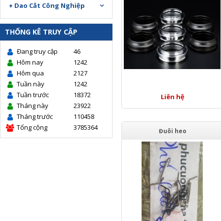
+ Dao Cắt Công Nghiệp
THỐNG KÊ TRUY CẬP
Đang truy cập
46
Hôm nay
1242
Hôm qua
2127
Tuần này
1242
Tuần trước
18372
Liên hệ
Tháng này
23922
Tháng trước
110458
Tổng cộng
3785364
Đuôi heo