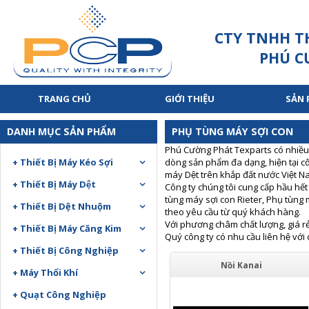
CTY TNHH T
PHÚ C
TRANG CHỦ
GIỚI THIỆU
SẢN
DANH MỤC SẢN PHẨM
PHỤ TÙNG MÁY SỢI CON
Phú Cường Phát Texparts có nhiề
+ Thiết Bị Máy Kéo Sợi
dòng sản phẩm đa dạng, hiện tại c
máy Dệt trên khắp đất nước Việt 
+ Thiết Bị Máy Dệt
Công ty chúng tôi cung cấp hầu hê
tùng máy sợi con Rieter, Phụ tùng má
+ Thiết Bị Dệt Nhuộm
theo yêu cầu từ quý khách hàng.
Với phương châm chất lượng, giá rẻ 
+ Thiết Bị Máy Căng Kim
Quý công ty có nhu cầu liên hệ vớ
+ Thiết Bị Công Nghiệp
Nồi Kanai
+ Máy Thổi Khí
+ Quạt Công Nghiệp