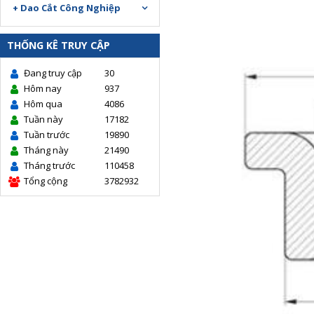
+ Dao Cắt Công Nghiệp
THỐNG KÊ TRUY CẬP
Đang truy cập
30
Hôm nay
937
Hôm qua
4086
Tuần này
17182
Tuần trước
19890
Tháng này
21490
Tháng trước
110458
Tổng cộng
3782932