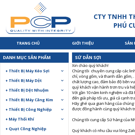
CTY TNHH T
PHÚ C
TRANG CHỦ
GIỚI THIỆU
SẢN
DANH MỤC SẢN PHẨM
SỨ DẪN SỢI
Xin chào quý khách!
+ Thiết Bị Máy Kéo Sợi
Chúng tôi chuyên cung cấp các lin
chỉ, vòng gốm, và thanh dẫn gốm, .
+ Thiết Bị Máy Dệt
chất lượng cao, đảm bảo độ bền vư
quý khách vận hành trơn tru và hi
+ Thiết Bị Dệt Nhuộm
Với gần 10 năm kinh nghiệm và đã 
đến giải pháp tối ưu, giá cả cạnh t
+ Thiết Bị Máy Căng Kim
Hãy ghé qua gian hàng của chúng tô
được đồng hành cùng quý khách tro
+ Thiết Bị Công Nghiệp
+ Máy Thổi Khí
Chúng tôi cung cấp Sứ hàng của Nh
+ Quạt Công Nghiệp
Quý khách có nhu cầu vui lòng Zalo