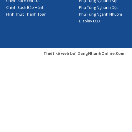
Chính Sách Đổi Trả
Phụ Tùng Nghành Sợi
Chính Sách Bảo Hành
Phụ Tùng Nghành Dệt
Hình Thức Thanh Toán
Phụ Tùng Ngành Nhuộm
Display LCD
Thiết kế web
bởi
DangNhanhOnline.Com