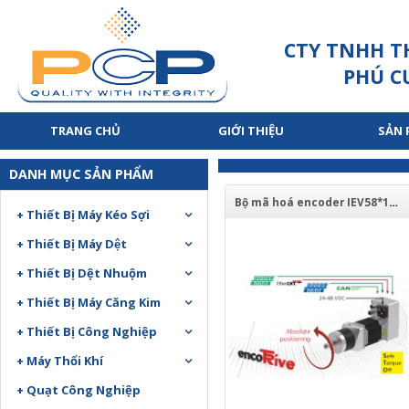
CTY TNHH T
PHÚ C
TRANG CHỦ
GIỚI THIỆU
SẢN
DANH MỤC SẢN PHẨM
Bộ mã hoá encoder IEV58*1024 INC LD 50ZB6GL
+ Thiết Bị Máy Kéo Sợi
+ Thiết Bị Máy Dệt
+ Thiết Bị Dệt Nhuộm
+ Thiết Bị Máy Căng Kim
+ Thiết Bị Công Nghiệp
+ Máy Thổi Khí
+ Quạt Công Nghiệp