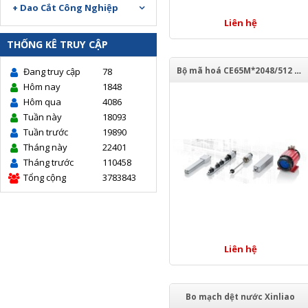
+ Dao Cắt Công Nghiệp
Liên hệ
THỐNG KÊ TRUY CẬP
Bộ mã hoá CE65M*2048/512 PAR PP 80ZBUNI 10FL
Đang truy cập
78
Hôm nay
1848
Hôm qua
4086
Tuần này
18093
Tuần trước
19890
Tháng này
22401
Tháng trước
110458
Tổng cộng
3783843
Liên hệ
Bo mạch dệt nước Xinliao