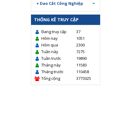
+ Dao Cắt Công Nghiệp
THỐNG KÊ TRUY CẬP
Đang truy cập
37
Hôm nay
1051
Hôm qua
2300
Tuần này
7275
Tuần trước
19890
Tháng này
11583
Tháng trước
110458
Tổng cộng
3773025