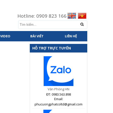
Hotline: 0909 823 166
VIDEO
BÀI VIẾT
LIÊN HỆ
HỖ TRỢ TRỰC TUYẾN
Văn Phòng HN
ĐT: 0983.563.898
Email:
phucuongphatcoltd@gmail.com