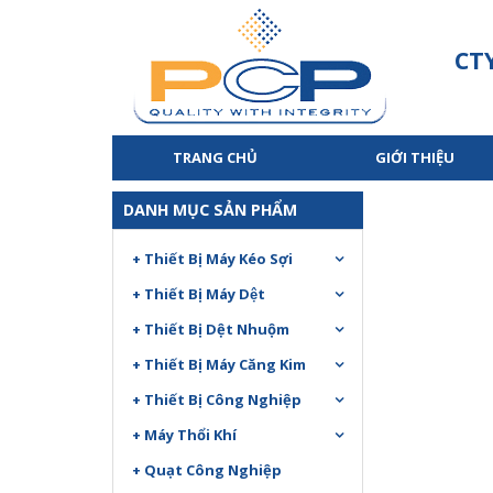
CT
TRANG CHỦ
GIỚI THIỆU
DANH MỤC SẢN PHẨM
+ Thiết Bị Máy Kéo Sợi
+ Thiết Bị Máy Dệt
+ Thiết Bị Dệt Nhuộm
+ Thiết Bị Máy Căng Kim
+ Thiết Bị Công Nghiệp
+ Máy Thổi Khí
+ Quạt Công Nghiệp