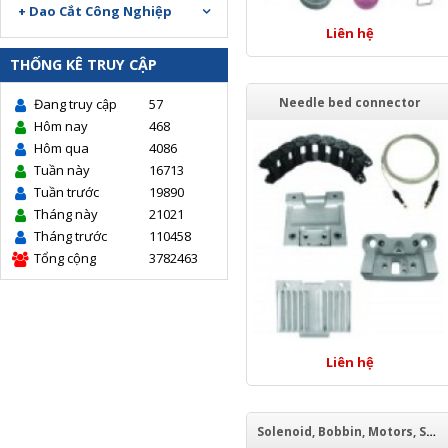
+ Dao Cắt Công Nghiệp
Liên hệ
THỐNG KÊ TRUY CẬP
Needle bed connector
Đang truy cập
57
Hôm nay
468
Hôm qua
4086
Tuần này
16713
Tuần trước
19890
Tháng này
21021
Tháng trước
110458
Tổng cộng
3782463
Liên hệ
Solenoid, Bobbin, Motors, Sensors