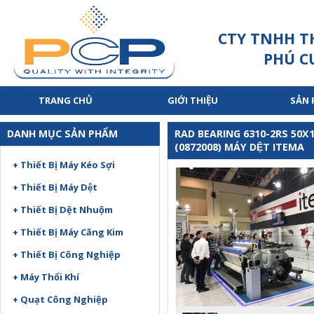
CTY TNHH T
PHÚ C
TRANG CHỦ
GIỚI THIỆU
SẢN
DANH MỤC SẢN PHẨM
RAD BEARING 6310-2RS 50X
(0872008) MÁY DỆT ITEMA
+ Thiết Bị Máy Kéo Sợi
+ Thiết Bị Máy Dệt
+ Thiết Bị Dệt Nhuộm
+ Thiết Bị Máy Căng Kim
+ Thiết Bị Công Nghiệp
+ Máy Thổi Khí
+ Quạt Công Nghiệp