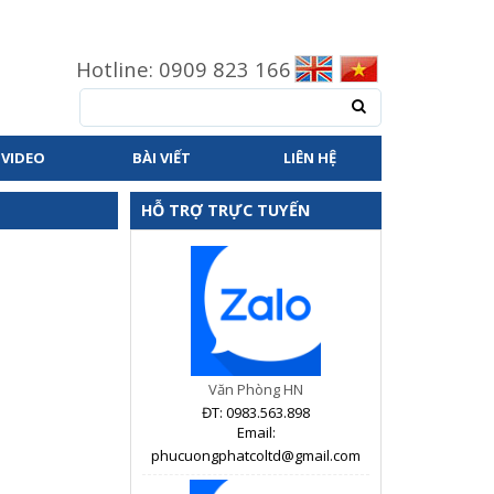
Hotline: 0909 823 166
VIDEO
BÀI VIẾT
LIÊN HỆ
HỖ TRỢ TRỰC TUYẾN
Văn Phòng HN
ĐT: 0983.563.898
Email:
phucuongphatcoltd@gmail.com