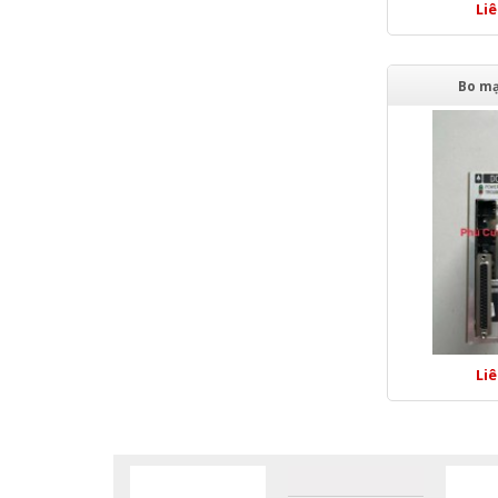
Li
Bo mạ
Li