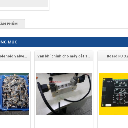
SẢN PHẨM
ÙNG MỤC
Clip DE-9 For Solenoid Valve of Tsudakoma ZAX9100
Van khí chính cho máy dệt Tsudakoma Zax, ZA
Board FU 3.