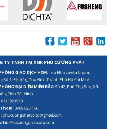
G TY TNHH TM XNK PHÚ CƯỜNG PHÁT
PHÒNG GIAO DỊCH HCM:
Toà Nhà Lavita Charm,
g Số 1, Phường Thủ Đức, Thành Phố Hồ Chí Minh
PHÒNG ĐẠI DIỆN MIỀN BẮC
: Số 42, Phố Chợ Sơn, Xã
Bão, Tỉnh Bắc Ninh
:
0313823918
 Thoại:
0909.823.166
:
phucuongphatcoltd@gmail.com
ite:
Phucuongphatcorp.com