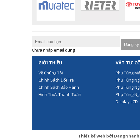
Chưa nhập email đúng
GIỚI THIỆU
VẬT TƯ C
Về Chúng Tôi
Phụ Tùng Ma
Chính Sách Đổi Trả
Phụ Tùng Ng
Chính Sách Bảo Hành
Phụ Tùng Ng
Hình Thức Thanh Toán
Phụ Tùng N
Display LCD
Thiết kế web
bởi
DangNhanh