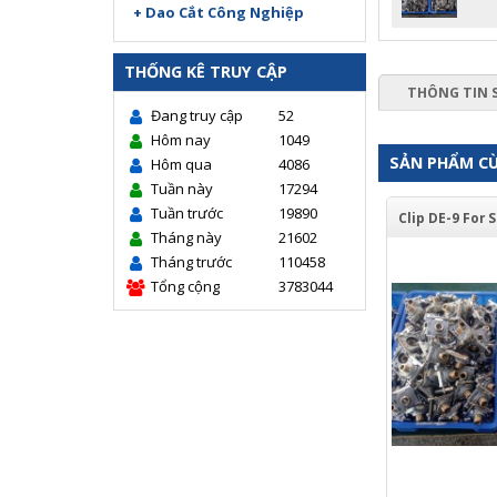
+ Dao Cắt Công Nghiệp
THỐNG KÊ TRUY CẬP
THÔNG TIN 
Đang truy cập
52
Hôm nay
1049
SẢN PHẨM C
Hôm qua
4086
Tuần này
17294
Tuần trước
19890
Tháng này
21602
Tháng trước
110458
Tổng cộng
3783044