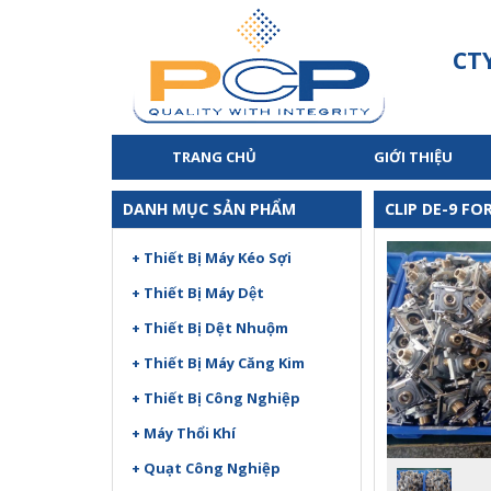
CT
TRANG CHỦ
GIỚI THIỆU
DANH MỤC SẢN PHẨM
CLIP DE-9 F
+ Thiết Bị Máy Kéo Sợi
+ Thiết Bị Máy Dệt
+ Thiết Bị Dệt Nhuộm
+ Thiết Bị Máy Căng Kim
+ Thiết Bị Công Nghiệp
+ Máy Thổi Khí
+ Quạt Công Nghiệp