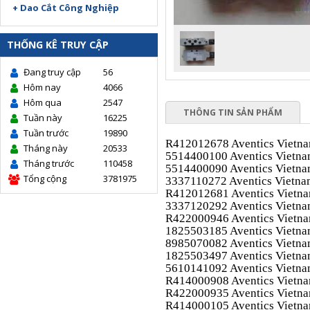
+ Dao Cắt Công Nghiệp
THỐNG KÊ TRUY CẬP
Đang truy cập
56
Hôm nay
4066
Hôm qua
2547
THÔNG TIN SẢN PHẨM
Tuần này
16225
Tuần trước
19890
R412012678 Aventics Vietn
Tháng này
20533
5514400100 Aventics Vietn
Tháng trước
110458
5514400090 Aventics Vietn
Tổng cộng
3781975
3337110272 Aventics Vietn
R412012681 Aventics Vietn
3337120292 Aventics Vietn
R422000946 Aventics Vietn
1825503185 Aventics Vietn
8985070082 Aventics Vietn
1825503497 Aventics Vietn
5610141092 Aventics Vietn
R414000908 Aventics Vietn
R422000935 Aventics Vietn
R414000105 Aventics Vietn