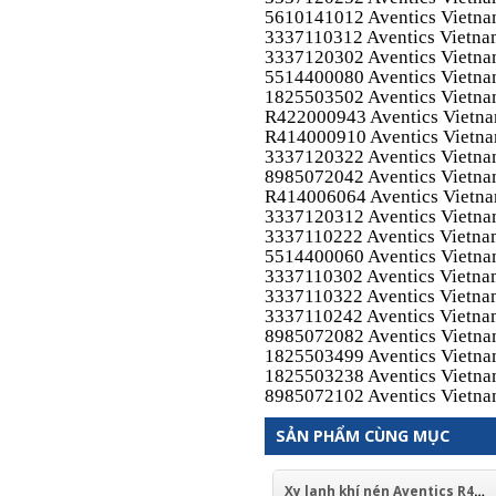
5610141012 Aventics Vietn
3337110312 Aventics Vietn
3337120302 Aventics Vietn
5514400080 Aventics Vietn
1825503502 Aventics Vietn
R422000943 Aventics Vietn
R414000910 Aventics Vietn
3337120322 Aventics Vietn
8985072042 Aventics Vietn
R414006064 Aventics Vietn
3337120312 Aventics Vietn
3337110222 Aventics Vietn
5514400060 Aventics Vietn
3337110302 Aventics Vietn
3337110322 Aventics Vietn
3337110242 Aventics Vietn
8985072082 Aventics Vietn
1825503499 Aventics Vietn
1825503238 Aventics Vietn
8985072102 Aventics Vietn
SẢN PHẨM CÙNG MỤC
Xy lanh khí nén Aventics R480601296