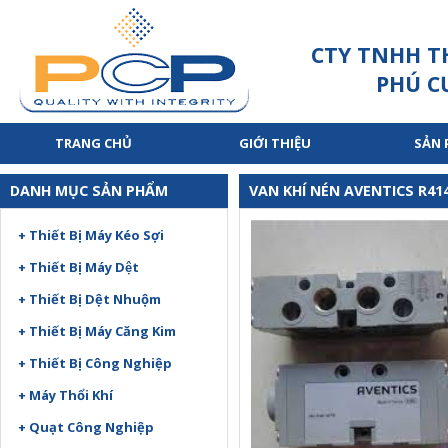
CTY TNHH T
PHÚ C
TRANG CHỦ
GIỚI THIỆU
SẢN
DANH MỤC SẢN PHẨM
VAN KHÍ NÉN AVENTICS R41
+ Thiết Bị Máy Kéo Sợi
+ Thiết Bị Máy Dệt
+ Thiết Bị Dệt Nhuộm
+ Thiết Bị Máy Căng Kim
+ Thiết Bị Công Nghiệp
+ Máy Thổi Khí
+ Quạt Công Nghiệp