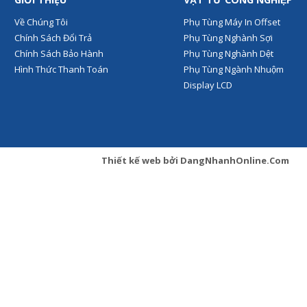
Về Chúng Tôi
Phụ Tùng Máy In Offset
Chính Sách Đổi Trả
Phụ Tùng Nghành Sợi
Chính Sách Bảo Hành
Phụ Tùng Nghành Dệt
Hình Thức Thanh Toán
Phụ Tùng Ngành Nhuộm
Display LCD
Thiết kế web
bởi
DangNhanhOnline.Com