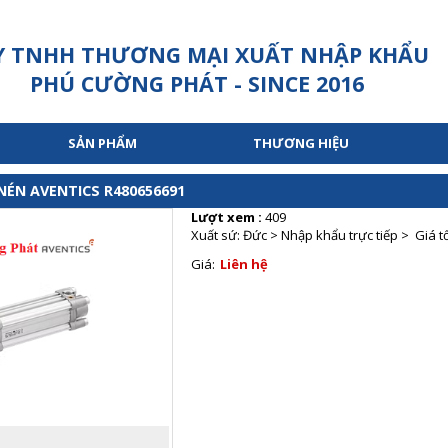
Y TNHH THƯƠNG MẠI XUẤT NHẬP KHẨU
PHÚ CƯỜNG PHÁT - SINCE 2016
SẢN PHẨM
THƯƠNG HIỆU
 NÉN AVENTICS R480656691
Lượt xem :
409
Xuất sứ: Đức > Nhập khẩu trực tiếp > Giá t
Giá:
Liên hệ