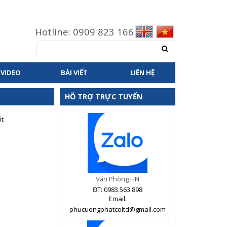
Hotline: 0909 823 166
VIDEO
BÀI VIẾT
LIÊN HỆ
HỖ TRỢ TRỰC TUYẾN
ốt
Văn Phòng HN
ĐT: 0983.563.898
Email:
phucuongphatcoltd@gmail.com