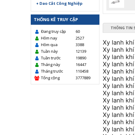
+ Dao Cắt Công Nghiệp
THỐNG KÊ TRUY CẬP
THÔNG TIN 
Đang truy cập
60
Hôm nay
2527
Xy lanh kh
Hôm qua
3388
Xy lanh kh
Tuần này
12139
Xy lanh kh
Tuần trước
19890
Xy lanh kh
Tháng này
16447
Xy lanh kh
Tháng trước
110458
Tổng cộng
3777889
Xy lanh kh
Xy lanh kh
Xy lanh kh
Xy lanh kh
Xy lanh kh
Xy lanh kh
Xy lanh kh
Xy lanh kh