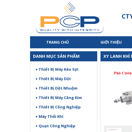
CT
TRANG CHỦ
GIỚI THIỆU
DANH MỤC SẢN PHẨM
XY LANH KHÍ
+ Thiết Bị Máy Kéo Sợi
+ Thiết Bị Máy Dệt
+ Thiết Bị Dệt Nhuộm
+ Thiết Bị Máy Căng Kim
+ Thiết Bị Công Nghiệp
+ Máy Thổi Khí
+ Quạt Công Nghiệp