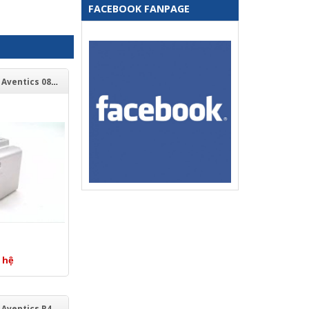
FACEBOOK FANPAGE
Xy lanh khí nén Aventics 0822010418
 hệ
Xy lanh khí nén Aventics R480618967