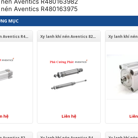
í nén Aventics R480163982
í nén Aventics R480163975
ÙNG MỤC
Xy lanh khí nén Aventics R480637993
Xy lanh khí nén Aventics 822240098
ên hệ
Liên hệ
Liên
Xy lanh khí nén Aventics 822240003
Xy lanh khí nén Aventics R480060025