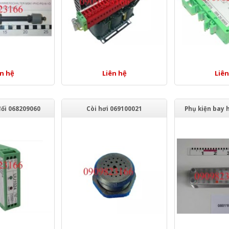
ên hệ
Liên hệ
Liên
đổi 068209060
Còi hơi 069100021
Phụ kiện bay 