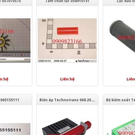
t 057010575
Tấm chắn lọc 058910151
Lọc dầu 0
ên hệ
Liên hệ
Liên
 065155111
Biến áp Technotrans 068.20.1054