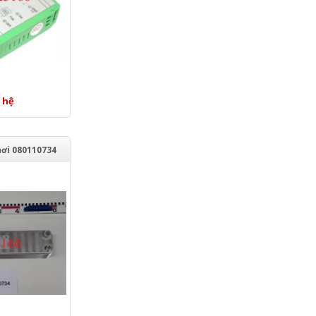
 hệ
hơi 080110734