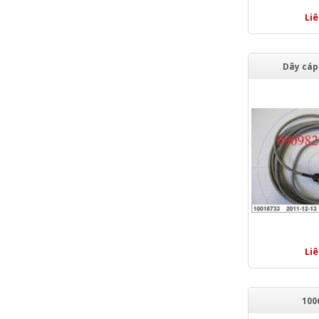
Li
Dây cáp
Li
100