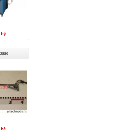
 hệ
2550
 hệ