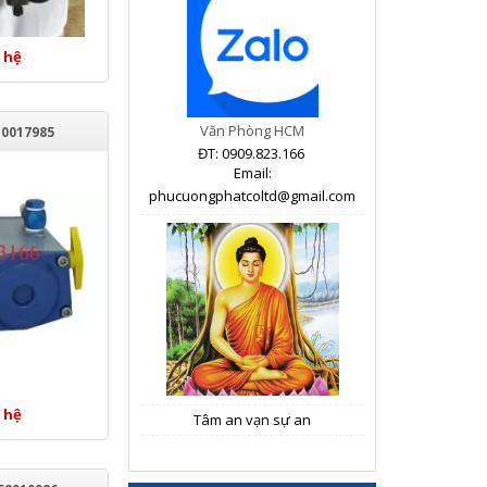
 hệ
Văn Phòng HCM
0017985
ĐT: 0909.823.166
Email:
phucuongphatcoltd@gmail.com
 hệ
Tâm an vạn sự an