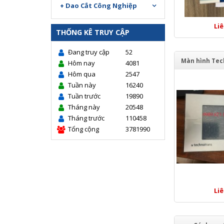
+ Dao Cắt Công Nghiệp
Li
THỐNG KÊ TRUY CẬP
Đang truy cập
52
Màn hình Tec
Hôm nay
4081
Hôm qua
2547
Tuần này
16240
Tuần trước
19890
Tháng này
20548
Tháng trước
110458
Tổng cộng
3781990
Li