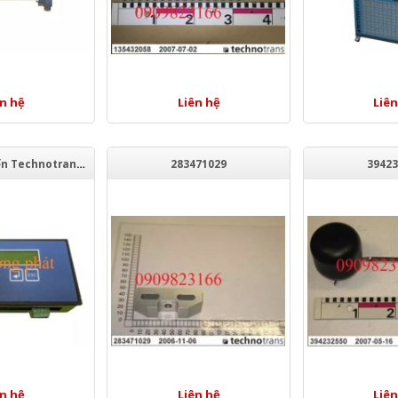
ên hệ
Liên hệ
Liên
Bảng điều khiển Technotrans 255814026
283471029
39423
ên hệ
Liên hệ
Liên