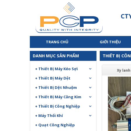
CT
TRANG CHỦ
GIỚI THIỆU
DANH MỤC SẢN PHẨM
THIẾT BỊ CÔ
+ Thiết Bị Máy Kéo Sợi
Xy lan
+ Thiết Bị Máy Dệt
+ Thiết Bị Dệt Nhuộm
+ Thiết Bị Máy Căng Kim
+ Thiết Bị Công Nghiệp
+ Máy Thổi Khí
+ Quạt Công Nghiệp