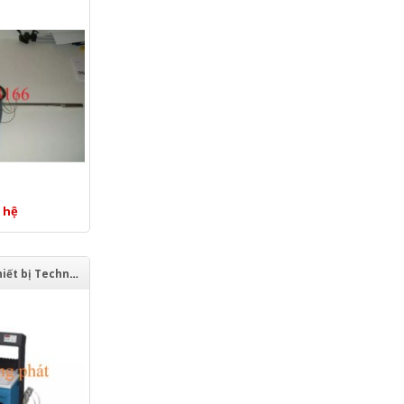
 hệ
Máy làm mát thiết bị Technotrans 2011541