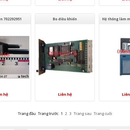
un 702292951
Bo điều khiển
ên hệ
Liên hệ
Liên
Trang đầu
Trang trước
1
2
3
Trang sau
Trang cuối