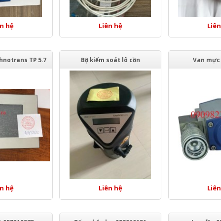
ên hệ
Liên hệ
Liên
hnotrans TP 5.7
Bộ kiểm soát lô cồn
Van mực 
ên hệ
Liên hệ
Liên