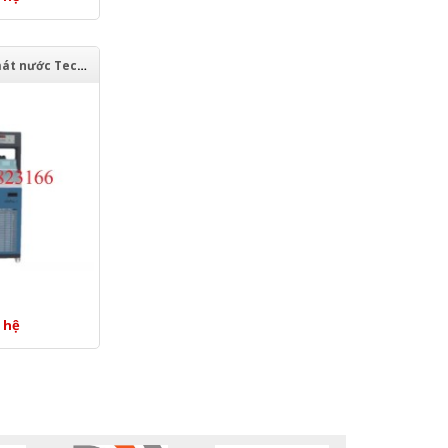
Hệ thống làm mát nước Technotrans alpha.d 10-2 L
 hệ