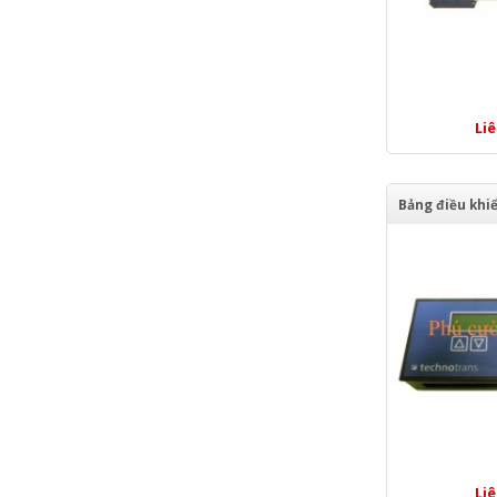
Li
Li