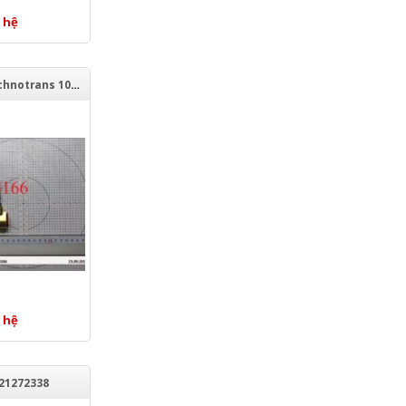
 hệ
Van khí nén Technotrans 10065506
 hệ
21272338