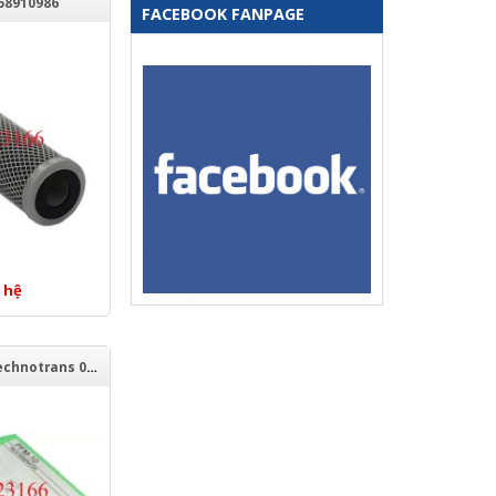
58910986
FACEBOOK FANPAGE
 hệ
Bộ kiểm soát Technotrans 068.20.9065