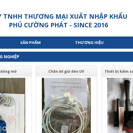
Y TNHH THƯƠNG MẠI XUẤT NHẬP KHẨU
PHÚ CƯỜNG PHÁT - SINCE 2016
SẢN PHẨM
THƯƠNG HIỆU
NG NGHIỆP
h đóng mở
Chân đế giữ đèn UV