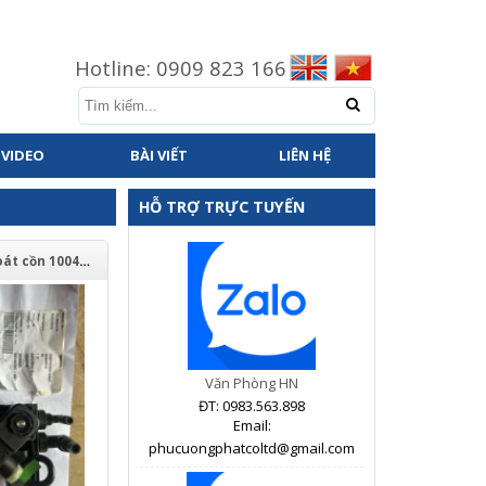
Hotline: 0909 823 166
VIDEO
BÀI VIẾT
LIÊN HỆ
HỖ TRỢ TRỰC TUYẾN
Thiết bị kiểm soát cồn 10040396
Văn Phòng HN
ĐT: 0983.563.898
Email:
phucuongphatcoltd@gmail.com