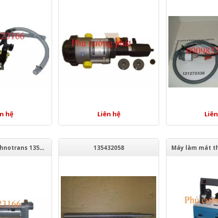
ên hệ
Liên hệ
Liên
Bơm chìm Technotrans 135292216
135432058