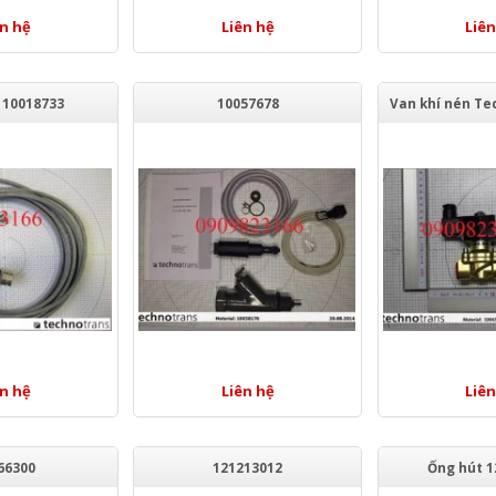
ên hệ
Liên hệ
Liên
 10018733
10057678
ên hệ
Liên hệ
Liên
66300
121213012
Ống hút 1