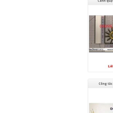
Cánh quạ
Li
Công tắc