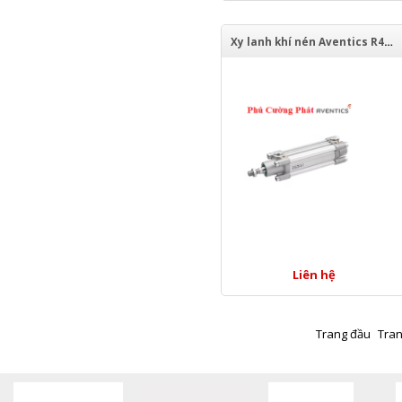
Xy lanh khí nén Aventics R480651925
Liên hệ
Trang đầu
Tran