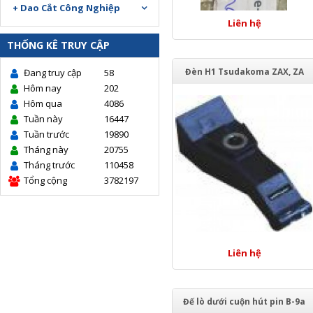
+ Dao Cắt Công Nghiệp
Liên hệ
THỐNG KÊ TRUY CẬP
Đèn H1 Tsudakoma ZAX, ZA
Đang truy cập
58
Hôm nay
202
Hôm qua
4086
Tuần này
16447
Tuần trước
19890
Tháng này
20755
Tháng trước
110458
Tổng cộng
3782197
Liên hệ
Đế lò dưới cuộn hút pin B-9a