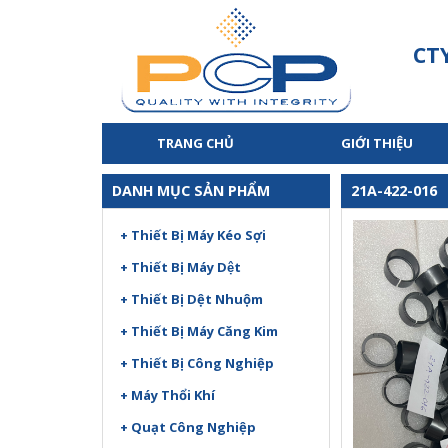
CT
TRANG CHỦ
GIỚI THIỆU
DANH MỤC SẢN PHẨM
21A-422-016
+ Thiết Bị Máy Kéo Sợi
+ Thiết Bị Máy Dệt
+ Thiết Bị Dệt Nhuộm
+ Thiết Bị Máy Căng Kim
+ Thiết Bị Công Nghiệp
+ Máy Thổi Khí
+ Quạt Công Nghiệp