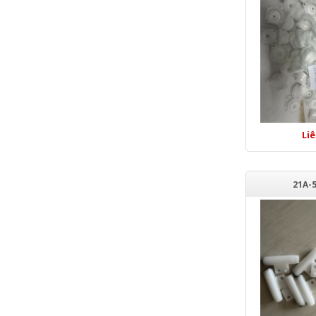
Li
21A-