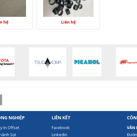
ên hệ
Liên hệ
ÔNG NGHIỆP
LIÊN KẾT
CÔN
́y In Offset
Facebook
VĂN 
hành Sợi
Linkedin
Đườn