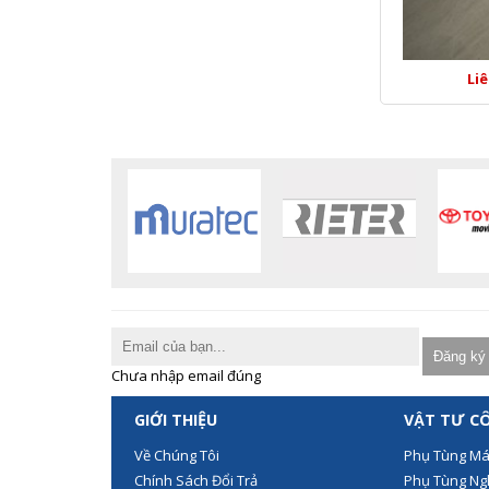
Li
Chưa nhập email đúng
GIỚI THIỆU
VẬT TƯ C
Về Chúng Tôi
Phụ Tùng Ma
Chính Sách Đổi Trả
Phụ Tùng Ng