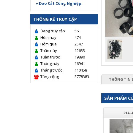
+ Dao Cắt Công Nghiệp
THỐNG KÊ TRUY CẬP
Đang truy cập
56
Hôm nay
474
Hôm qua
2547
Tuần này
12633
Tuần trước
19890
Tháng này
16941
Tháng trước
110458
Tổng cộng
3778383
THÔNG TIN 
SẢN PHẨM C
21A-