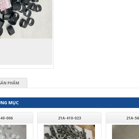
SẢN PHẨM
ÙNG MỤC
440-006
21A-410-023
21A-56