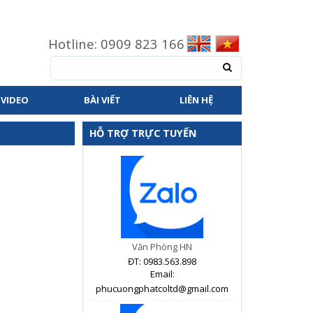
Hotline: 0909 823 166
VIDEO
BÀI VIẾT
LIÊN HỆ
HỖ TRỢ TRỰC TUYẾN
Văn Phòng HN
ĐT: 0983.563.898
Email:
phucuongphatcoltd@gmail.com