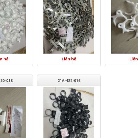
ên hệ
Liên hệ
Liên
560-018
21A-422-016